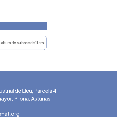
 altura de su base de 11 cm.
strial de Lleu, Parcela 4
ayor, Piloña, Asturias
mat.org