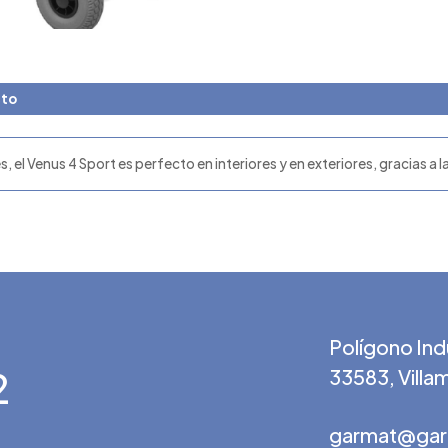
cto
el Venus 4 Sport es perfecto en interiores y en exteriores, gracias a la
Polígono Indu
2
33583, Villam
garmat@gar