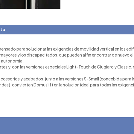
cto
pensado para solucionar las exigencias de movilidad vertical en los edif
s mayores y los discapacitados, que pueden al fin encontrar de nuevo el
al autonomía.
tes y, con las versiones especiales Light-Touch de Giugiaro y Classic, c
accesorios y acabados, junto a las versiones S-Small (concebida para 
des), convierten Domuslift en la solución ideal para todas las exigenc