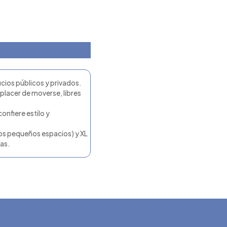
icios públicos y privados.
 placer de moverse, libres
onfiere estilo y
los pequeños espacios) y XL
ias.