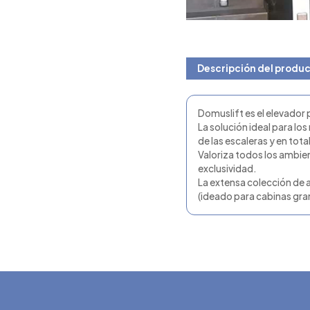
Descripción del produ
Domuslift es el elevador 
La solución ideal para lo
de las escaleras y en tot
Valoriza todos los ambien
exclusividad.
La extensa colección de 
(ideado para cabinas gran