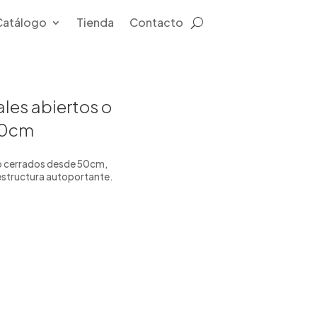
Catálogo
Tienda
Contacto
ales abiertos o
50cm
 o cerrados desde 50cm,
estructura autoportante.