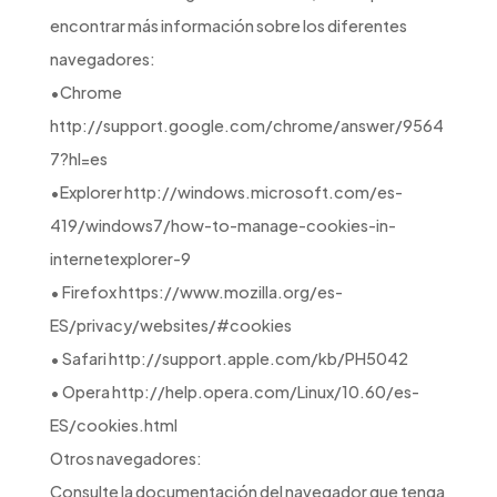
encontrar más información sobre los diferentes
navegadores:
•Chrome
http://support.google.com/chrome/answer/9564
7?hl=es
•Explorer http://windows.microsoft.com/es-
419/windows7/how-to-manage-cookies-in-
internetexplorer-9
• Firefox https://www.mozilla.org/es-
ES/privacy/websites/#cookies
• Safari http://support.apple.com/kb/PH5042
• Opera http://help.opera.com/Linux/10.60/es-
ES/cookies.html
Otros navegadores:
Consulte la documentación del navegador que tenga