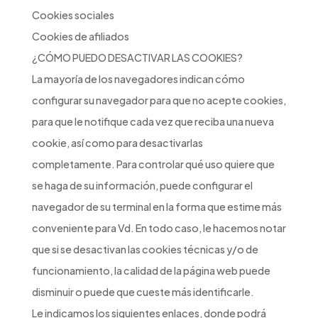
Cookies sociales
Cookies de afiliados
¿CÓMO PUEDO DESACTIVAR LAS COOKIES?
La mayoría de los navegadores indican cómo
configurar su navegador para que no acepte cookies,
para que le notifique cada vez que reciba una nueva
cookie, así como para desactivarlas
completamente. Para controlar qué uso quiere que
se haga de su información, puede configurar el
navegador de su terminal en la forma que estime más
conveniente para Vd. En todo caso, le hacemos notar
que si se desactivan las cookies técnicas y/o de
funcionamiento, la calidad de la página web puede
disminuir o puede que cueste más identificarle.
Le indicamos los siguientes enlaces, donde podrá